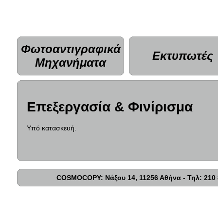
Φωτοαντιγραφικά
Εκτυπωτές
Μηχανήματα
Επεξεργασία & Φινίρισμα
Υπό κατασκευή.
COSMOCOPY: Νάξου 14, 11256 Αθήνα - Τηλ: 210 8